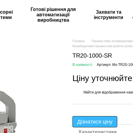
Готові рішення для
сорні
Захвати та
автоматизації
стеми
інструменти
виробництва
Головна
Промислово-колаборативн
Колаборативні промислові роботи (кобо
TR20-1000-SR
В наявності
Артикул: Mx-TR20-1
Ціну уточнюйте
Увійти
для відображення нак
%
Дізнатися ціну
Характеристики