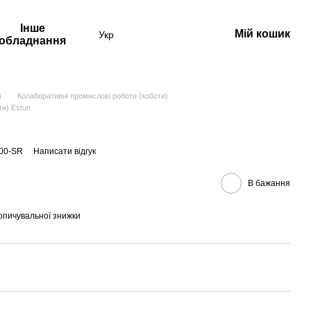
Інше
Мій кошик
Укр
обладнання
і
Колаборативні промислові роботи (коботи)
ти) Estun
000-SR
Написати відгук
В бажання
опичувальної знижки