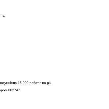
тів.
тужністю 15 000 роботів на рік.
мером 002747.