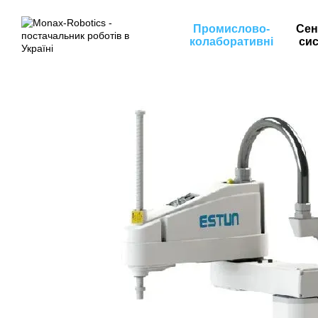
Перейти до основного контенту
Промислово-
Сен
колаборативні
си