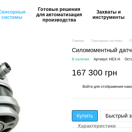
Готовые решения
Сенсорные
Захваты и
для автоматизация
системы
инструменты
производства
Главная
Сенсорные системы
П
Силомоментный датч
В наличии
Артикул: HEX-H
Ост
167 300 грн
Войти
для отображения нако
%
Купить
Быстрый з
Характеристики