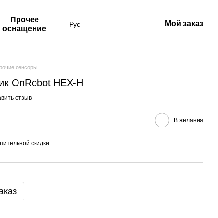
Прочее
Мой заказ
Рус
оснащение
рочие сенсоры
ик OnRobot HEX-H
авить отзыв
В желания
пительной скидки
аказ