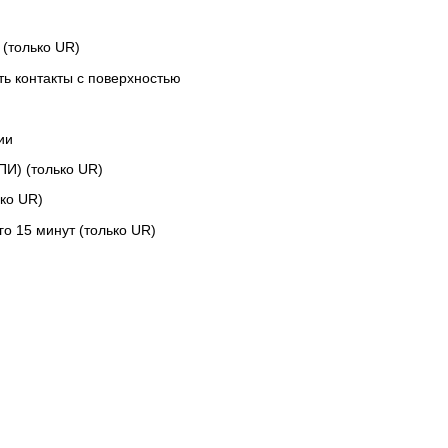
 (только UR)
ть контакты с поверхностью
нии
ПИ) (только UR)
ько UR)
о 15 минут (только UR)